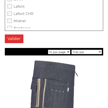
Lafont
Lafont CHR
Molinel
Nordways
Top Tex
Uniwork